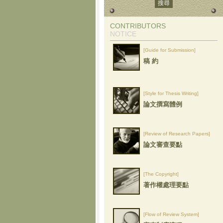
CONTRIBUTORS
NOTICE
[Guide for Submission]
稿 約
[Style for Thesis Writing]
論文撰寫體例
[Review of Research Papers]
論文審查要點
[The Copyright]
著作權處理要點
[Flow of Review System]