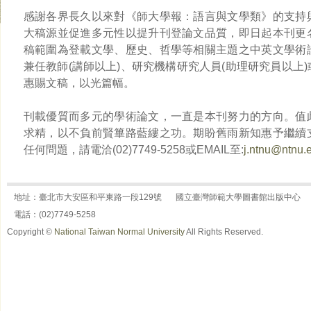
感謝各界長久以來對《師大學報：語言與文學類》的支持
大稿源並促進多元性以提升刊登論文品質，即日起本刊更
稿範圍為登載文學、歷史、哲學等相關主題之中英文學術
兼任教師(講師以上)、研究機構研究人員(助理研究員以上
惠賜文稿，以光篇幅。
刊載優質而多元的學術論文，一直是本刊努力的方向。值
求精，以不負前賢篳路藍縷之功。期盼舊雨新知惠予繼續
任何問題，請電洽(02)7749-5258或EMAIL至:
j.ntnu@ntnu.
地址：臺北市大安區和平東路一段129號
國立臺灣師範大學圖書館出版中心
電話：(02)7749-5258
Copyright ©
National Taiwan Normal University
All Rights Reserved.