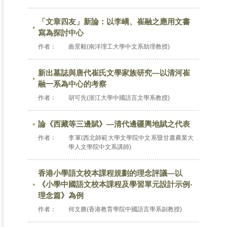
「文章四友」新論：以李嶠、崔融之應用文書
寫為探討中心
作者：
曲景毅(南洋理工大學中文系助理教授)
新出墓誌與唐代崔氏文學家族研究―以清河崔
融一系為中心的考察
作者：
胡可先(浙江大學中國語言文學系教授)
論《西藏等三邊賦》―清代邊疆輿地賦之代表
作者：
李軍(西北師範大學文學院中文系暨甘肅農業大
學人文學院中文系講師)
香港小學語文校本課程規劃的理念評議―以
《小學中國語文校本課程及學習單元設計示例‧
理念篇》為例
作者：
何文勝(香港教育學院中國語言學系副教授)