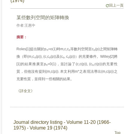
(1974)
回上一頁
某些數列空間的矩陣轉換
作者:王惠中
摘要：
Roles[1]提出關於p
=o(1)時m,c,c
等數列空間至c
(p)之間矩陣轉
n
o
o
換（即(m,c
(p)), (c,c
(p))及(c
, c
(p))）的充要條件。Willey[2]將
o
o
o
o
[1]的結果推廣至p
=0(1)，並討論了(c,c(p)), (c
,c(p))的充要性
n
o
質，但他沒有提到(m,c(p)). 本文利用m*之表現法導出(m,c(p))之
充要性質，並得到一些相關的結果。
《詳全文》
Journal directory listing - Volume 11-20 (1966-
1975) - Volume 19 (1974)
Top