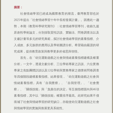
摘要：
社會情緒學習已經成為國際教育的潮流，臺灣教育部也於
2025年提出「社會情緒學習十年中長程發展計畫」。因應此一趨
勢，本期《教育科學研究期刊》：社會情緒學習專刊，收錄九篇
原創性學術論文，分別採取質性訪談、實驗法、問卷調查法以及
文獻計量等多元的研究典範，探討社會情緒學習的素養指標、介
入成效、多元族群的應用以及學術圖譜分析。希望藉由嚴謹的研
究成果，提供教育政策與教學更多的省思與領悟。
首先，在「幼兒運動遊戲之社會與情緒素養指標建構及權重
分析」一文中，透過文獻分析、三位學術專家之訪談、六位實務
專家之焦點團體訪談以及12位學術與實務專家之德懷術問卷調查
等四個階段建構素養指標。結果發現，「幼兒運動遊戲之社會與
情緒素養指標」具有「自我覺察」、「自我管理」、「社會覺
察」、「關係技能」與「負責任的決定」等五個指標面向與46項
素養指標，其中以「關係技能」權重排序最高。此研究結果不僅
填補了社會與情緒學習的研究缺口，亦能使幼兒運動遊戲之社會
與情緒學習的實施與推展更具系統性。