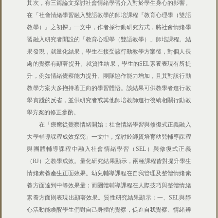
其次，有三篇論文探討社會情緒學習介入對於學生身心的影響。
在「社會情緒學習融入雙語教學的師培課程『教育心理學（雙語
教學）』之初探」一文中，作者採行動研究方式，將社會情緒學
習融入研究者開設的「教育心理學（雙語教學）」師培課程。結
果發現，就量化結果，學生在接受該行動教學方案後，對個人長
處的覺察有顯著提升。就質性結果，學生的SEL素養表現有所提
升，例如情緒覺察能力提升、團隊協作能力增加，且其對該行動
教學方案大多抱持著正向的學習體悟。該結果可供教學者進行教
學實踐的反省，並供研究者或其他師培教師進行後續相關行動教
學方案的修正參酌。
在「療癒從覺察情緒開始：社會情緒學習與修復式正義融入
大學輔導課程成效探究」一文中，探討於師資培育幼兒輔導課程
與團體輔導課程中融入社會情緒學習（SEL）與修復式正義
（RJ）之教學成效。量化研究結果顯示，兩種課程皆對提升學生
情緒素養產生正面效果。幼兒輔導課程在自我管理及整體情緒素
養方面達到中等效果量；而團體輔導課程在人際技巧與整體情緒
素養方面則表現出顯著效果。質性研究結果顯示：一、SEL與靜
心活動能喚醒學生們對自己身體的覺察，促進自我覺察、情緒辨