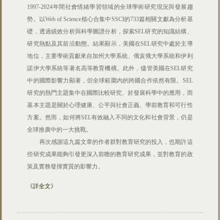
1997-2024年間社會情緒學習領域的全球學術研究現況與發展趨
勢。以Web of Science核心合集中SSCI的733篇相關文獻為分析基
礎，透過績效分析與科學圖譜分析，探索SEL研究的知識結構、
研究熱點及其前沿動態。結果顯示，美國在SEL研究中處於主導
地位，主要學術貢獻來自加州大學系統、俄亥俄大學系統和伊利
諾伊大學系統等著名高等教育機構。此外，儘管美國在SEL研究
中的國際影響力顯著，但全球範圍內的跨國合作依然有限。SEL
研究的熱門主題集中在國際比較研究、於發展科學中的應用，而
基本主題是關於心理健康、公平與社會正義、學前教育和可行性
方案。然而，如何將SEL有效融入不同的文化和社會背景，仍是
全球推廣中的一大挑戰。
再次感謝這九篇文章的作者群對教育研究的投入，也期許這
些研究成果能夠引發更深入前瞻的教育研究成果，並對教育的政
策及實務發揮實質的影響力。
《詳全文》