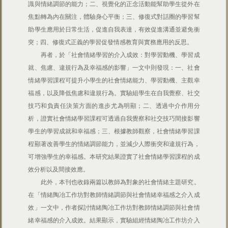
識與情緒調節的能力；二、視覺化的正念活動能幫助學生從外在
焦點轉為內在關注，體驗身心平衡；三、修復式對話圈的學習幫
助學生應用於日常生活，促進自我表達，有效促進溝通並避免衝
突；四、修復式正義的學習促發情感教育與實務應用的反思。
再者，於「社會情緒學習的介入成效：對學習動機、學習成
就、焦慮、違規行為及幸福感的影響」一文中則發現：一、社會
情緒學習課程可提升小學生的社會情緒能力、學習動機、主觀幸
福感，以及降低焦慮和違規行為。實驗組學生在自我覺察、社交
技巧和負責任決策方面的進步尤為明顯；二、透過中介作用分
析，證實社會情緒學習課程可透過自我覺察和社交技巧間接影響
學生的學習成就和幸福感；三、根據教師觀察，社會情緒學習課
程顯著改善學生的情緒調節能力，並減少人際衝突和違規行為，
可增強學生的幸福感。本研究結果證實了社會情緒學習課程的成
效分析以及間接效應。
此外，本刊也收錄兩篇以教師為對象的社會情緒主題研究。
在「情緒陶冶工作坊對教師情緒調節與社會情緒幸福感之介入成
效」一文中，作者探討情緒陶冶工作坊對教師情緒調節與社會情
緒幸福感的介入成效。結果顯示，實驗組經情緒陶冶工作坊介入