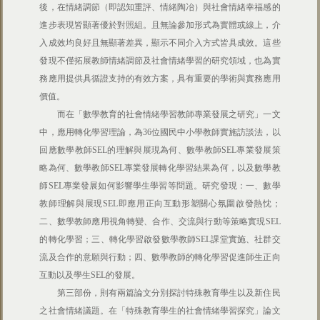
後，在情緒調節（即認知重評、情緒陶冶）與社會情緒幸福感的
進步表現皆顯著優於對照組。且無論參加形式為實體或線上，介
入成效均良好且無顯著差異，顯示不同介入方式皆具成效。這些
發現不僅拓展教師情緒調節及社會情緒學習的研究領域，也為實
務應用提供具循證支持的有效方案，具有重要的學術與實務應用
價值。
而在「數學教育的社會情緒學習教師專業發展之研究」一文
中，應用轉化學習理論，為36位國民中小學教師實施訪談法，以
回應數學教師SEL的理解與展現為何、數學教師SEL專業發展策
略為何、數學教師SEL專業發展轉化學習結果為何，以及數學教
師SEL專業發展如何影響學生學習等問題。研究發現：一、數學
教師理解與展現SEL即應用正向互動形塑關心氛圍啟發熱忱；
二、數學教師應用視角轉變、合作、交流與行動等策略實現SEL
的轉化學習；三、轉化學習啟發數學教師SEL課堂實施、社群交
流及合作的意願與行動；四、數學教師的轉化學習促進師生正向
互動以及學生SEL的發展。
第三部份，則有兩篇論文分別探討特殊教育學生以及新住民
之社會情緒議題。在「特殊教育學生的社會情緒學習探究」論文