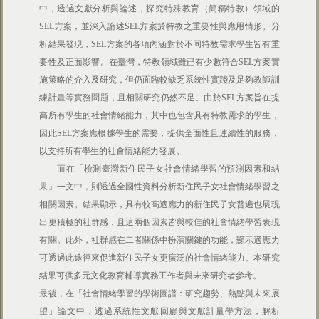
中，透過文獻分析與論述，探究特殊教育（簡稱特教）領域的
SEL方案，並深入論述SEL方案於特教之重要性與應用情形。分
析結果發現，SEL方案的各項內涵對於不同特教需求學生皆有重
要性及正面影響。在臺灣，特教領域雖已有少數符合SEL方案實
施策略的介入及研究，但仍面臨較缺乏系統性實踐及足夠教師訓
練計畫等實務問題，且相關研究仍然不足。由於SEL方案旨在提
高所有學生的社會情緒能力，其中也包含具有特教需求的學生，
因此SEL方案應根據學生的需要，提供全面性且連續性的服務，
以支持所有學生的社會情緒能力發展。
而在「檢測臺灣新住民子女社會情緒學習的預測因素和結
果」一文中，則透過全國性資料分析新住民子女社會情緒學習之
相關因素。結果顯示，具有較高適應力的新住民子女普遍也展現
出更積極的社群感，且這兩個因素皆與較佳的社會情緒學習表現
有關。此外，社群感在二者關係中扮演關鍵的功能，顯示適應力
可透過此途徑來促進新住民子女更廣泛的社會情緒能力。本研究
結果可供多元文化教育輔導實務工作者與未來研究者參考。
最後，在「社會情緒學習的學術圖譜：研究趨勢、熱點與未來展
望」論文中，透過系統性文獻回顧與文獻計量學方法，解析