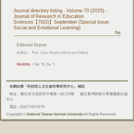
Journal directory listing - Volume 70 (2025) -
Journal of Research in Education
Sciences【70(3)】September (Special Issue:
Social and Emotional Learning)
Top
Editorial Report
Author:
Prof. Chen, Hsueh-Chih (Guest Editor)
Vol.&No.：
Vol. 70, No. 3
本網站獲「科技部人文社會科學研究中心」補助
地址：臺北市大安區和平東路一段129號
國立臺灣師範大學圖書館出版
中心
電話：(02)7749-5279
Copyright ©
National Taiwan Normal University
All Rights Reserved.