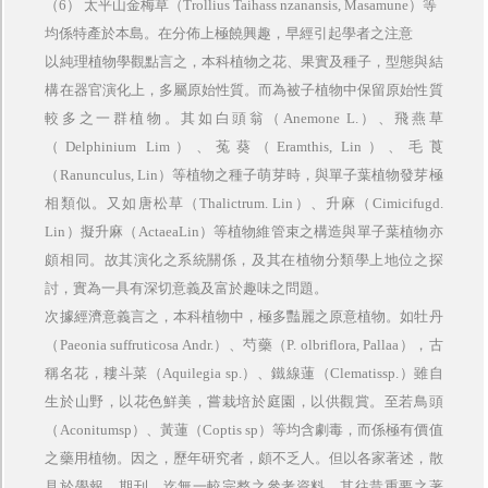
（
6
） 太平山金梅草（
Trollius Taihass nzanansis, Masamune
）等
均係特產於本島。在分佈上極饒興趣，早經引起學者之注意
以純理植物學觀點言之，本科植物之花、果實及種子，型態與結
構在器官演化上，多屬原始性質。而為被子植物中保留原始性質
較多之一群植物。其如白頭翁（
Anemone L.
）、飛燕草
（
Delphinium Lim
）、菟葵（
Eramthis, Lin
）、毛莨
（
Ranunculus, Lin
）等植物之種子萌芽時，與單子葉植物發芽極
相類似。又如唐松草（
Thalictrum. Lin
）、升麻（
Cimicifugd.
Lin
）擬升麻（
ActaeaLin
）等植物維管束之構造與單子葉植物亦
頗相同。故其演化之系統關係，及其在植物分類學上地位之探
討，實為一具有深切意義及富於趣味之問題。
次據經濟意義言之，本科植物中，極多豔麗之原意植物。如牡丹
（
Paeonia suffruticosa Andr.
）、芍藥（
P. olbriflora, Pallaa
），古
稱名花，耬斗菜（
Aquilegia sp.
）、鐵線蓮（
Clematissp.
）雖自
生於山野，以花色鮮美，嘗栽培於庭園，以供觀賞。至若鳥頭
（
Aconitumsp
）、黃蓮（
Coptis sp
）等均含劇毒，而係極有價值
之藥用植物。因之，歷年研究者，頗不乏人。但以各家著述，散
見於學報、期刊，迄無一較完整之參考資料。其往昔重要之著