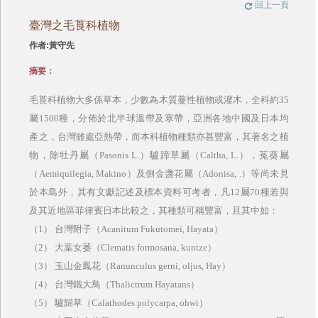
回上一頁
臺灣之毛莨科植物
作者:黃守先
摘要：
毛莨科植物大多係草本，少數為木質蔓性植物或灌木，全科約
35
屬
1500
種，分佈於北半球溫帶及寒帶，亞洲各地中國及日本均
產之，台灣雖處亞熱帶，而本科植物種類亦甚豐富，其著名之植
物，除牡丹屬（
Pasonis L.
）驢蹄草屬（
Caltha, L.
），菟葵屬
（
Aemiquilegia, Makino
）及側金盞花屬（
Adonisa, .
）等尚未見
於本島外，其有文獻記述及標本資料可考者，凡
12
屬
70
種若與
及其近地區菲律賓日本比較之，其種類可稱豐富，且其中如：
（
1
） 台灣附子（
Acanitum Fukutomei, Hayata
）
（
2
） 大葉女萎（
Clematis formosana, kuntze
）
（
3
） 玉山金鳳花（
Ranunculus gerni, oljus, Hay
）
（
4
） 台灣鐵大鳥（
Thalictrum Hayatans
）
（
5
） 驢歸草（
Calathodes polycarpa, ohwi
）