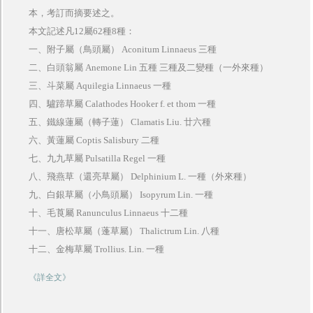
本，考訂而摘要述之。
本文記述凡
12
屬
62
種
8
種：
一、附子屬（鳥頭屬）
Aconitum Linnaeus
三種
二、白頭翁屬
Anemone Lin
五種 三種及二變種（一外來種）
三、斗菜屬
Aquilegia Linnaeus
一種
四、驢蹄草屬
Calathodes Hooker f. et thom
一種
五、鐵線蓮屬（轉子蓮）
Clamatis Liu.
廿六種
六、黃蓮屬
Coptis Salisbury
二種
七、九九草屬
Pulsatilla Regel
一種
八、飛燕草（還亮草屬）
Delphinium L.
一種（外來種）
九、白銀草屬（小鳥頭屬）
Isopyrum Lin.
一種
十、毛莨屬
Ranunculus Linnaeus
十二種
十一、唐松草屬（蓬草屬）
Thalictrum Lin.
八種
十二、金梅草屬
Trollius. Lin.
一種
《詳全文》