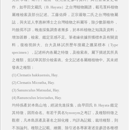
作，如早田文藏氏（
B. Hayata
）之台灣植物圖譜，載毛莨科植物
屬種檢索及部分記述。工藤佑舜，正宗嚴敬二氏之台灣植物屬
誌，與夫近人李惠林博士之台灣植物之科屬等，除少數新種外，
均餘焉不詳，晚進採集調查者漸多，於本科植物之知識及資料，
增加甚夥，檢索、鑑定至感不足。筆者緣依據所獲標本及有關資
料，復檢視師大、台大及林試所歷年搜藏之臘菜標本（
Type
specimen
），記述科內各屬之特徵，及檢索表。屬下摘述其所具
之種類，並試舉其部分檢索表。全文記述各屬種植物中。其未經
發表之種類：
(1) Clematis hakkuensis, Hay.
(2) Clematis Micratha, Hay.
(3) Sanunculus Matsudai, Hay.
(4) Ranunculus leioctadus, Hay.
均特係產於本島山地，經諸先進採集，由早田氏
B. Hayata
鑑定
其特徵，因而命名。有若干異名
Synonym
之考訂，及種類特徵之
觀察，凡本島原產及著名之歸化種，均詳為記載，栽培種類，則
不加論列。種類之記載、繪圖、除引述各專家著述並參證各種標