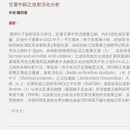
甘薯中銅之放射活化分析
作者:魏明通
摘要：
應用中子放射活化分析法，定量甘薯中所含微量之銅。約0.1克乾燥甘
爐，於熱中子通量4×1012 中子／平方厘米／秒下照射兩小時，經放
純的銅並測定其放射能及γ射線光譜，由此比較已知重量之銅標準試料
所含之銅約1~3ppm。銅為動植物體所必須之微量元素（1） ，其為各種氧化酵素
laccase and ascorbic acid oxidase）之成份而做生合成血紅素
薯塊莖所含之酵素而認為酵素中含銅蛋白化合物而其中至少含0.3％以
之銅有各種分析方法，惟如表一所示各法不是靈敏度太低，即試料之前
影響定量值之憂慮。放射活化法（Radio activation analysis）
中子（Thermal neutron）之活化截面（Activation Crossect
經（n, γ）反應而成之放射性64Cu之半生期（Half-life）適當故
Bowen（5）以本法定量生物體（蕃茄種子及血液）所含微量之銅與鋅
華原子爐（THOR）以放射活化分析法分析定量甘薯粉所含微量之銅，並
照射條件，冷卻時間及放射化學分離法做為THOR原子爐今後做日常分
《詳全文》