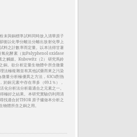
薯粉末與銅標準試料同時放入清華原子
置冷卻後以化學分離法分離出放射化學上
及試料之計數率而定量。以本法得甘薯
（如Palyphenol oxidase
與葉綠素之觸媒。Kubowitz（2） 研究馬鈴
上之銅。欲分析定量生物體中所含微量
處理法極複雜並有其他試藥而來之污染
（4）為微量分析極優異之方法，63Cu對熱
ion）大，於銅元素中存在率多（69.1％），
為以放射活化分析法分析最適合之元素之一。
而得極好之結果。本研究實驗仍利用清
尋找適合於THOR 原子爐做本分析之
析生物體所含之銅之用。