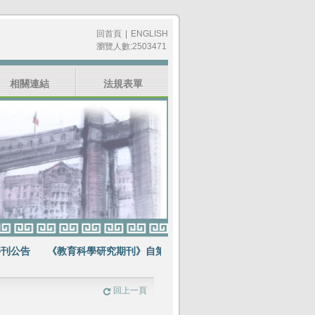
回首頁
|
ENGLISH
瀏覽人數:2503471
相關連結
法規表單
告
《教育科學研究期刊》自第64卷第1期起不再出版紙本期刊
賀《
回上一頁