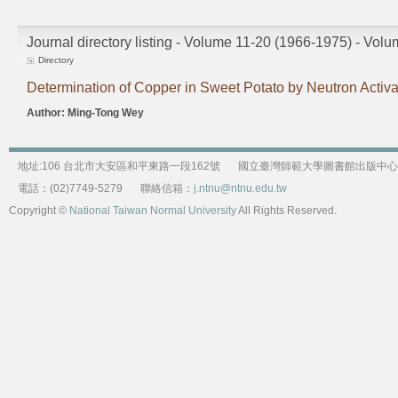
Journal directory listing - Volume 11-20 (1966-1975) - Vol
Directory
Determination of Copper in Sweet Potato by Neutron Activa
Author: Ming-Tong Wey
地址:106 台北市大安區和平東路一段162號
國立臺灣師範大學圖書館出版中心
電話：(02)7749-5279
聯絡信箱：
j.ntnu@ntnu.edu.tw
Copyright ©
National Taiwan Normal University
All Rights Reserved.