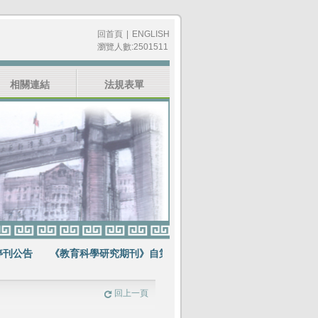
回首頁
|
ENGLISH
瀏覽人數:2501511
相關連結
法規表單
公告
《教育科學研究期刊》自第64卷第1期起不再出版紙本期刊
賀
回上一頁