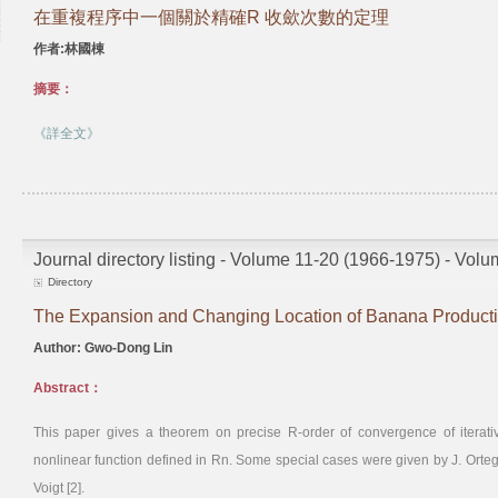
在重複程序中一個關於精確R 收歛次數的定理
作者:林國棟
摘要：
《詳全文》
Journal directory listing - Volume 11-20 (1966-1975) - Vol
Directory
The Expansion and Changing Location of Banana Producti
Author: Gwo-Dong Lin
Abstract：
This paper gives a theorem on precise R-order of convergence of iterati
nonlinear function defined in Rn. Some special cases were given by J. Orte
Voigt [2].