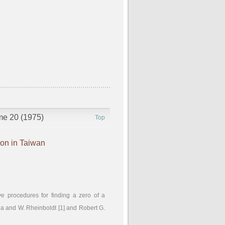
ume 20 (1975)
Top
on in Taiwan
ve procedures for finding a zero of a
ga and W. Rheinboldt [1] and Robert G.