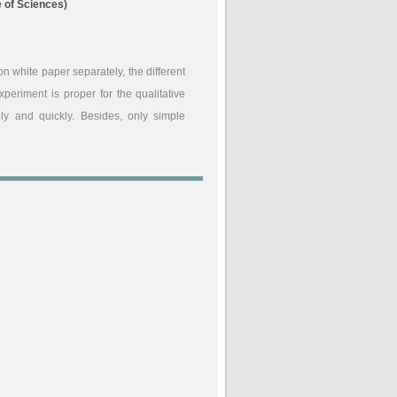
 of Sciences)
n white paper separately, the different
xperiment is proper for the qualitative
ily and quickly. Besides, only simple