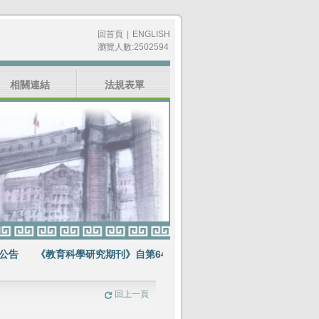
回首頁
|
ENGLISH
瀏覽人數:2502594
相關連結
法規表單
《教育科學研究期刊》自第64卷第1期起不再出版紙本期刊
賀《教
回上一頁