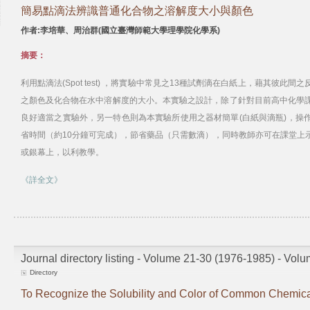
簡易點滴法辨識普通化合物之溶解度大小與顏色
作者:李培華、周治群(國立臺灣師範大學理學院化學系)
摘要：
利用點滴法(Spot test) ，將實驗中常見之13種試劑滴在白紙上，藉其彼
之顏色及化合物在水中溶解度的大小。本實驗之設計，除了針對目前高中化學
良好適當之實驗外，另一特色則為本實驗所使用之器材簡單(白紙與滴瓶)，操
省時間（約10分鐘可完成），節省藥品（只需數滴），同時教師亦可在課堂上
或銀幕上，以利教學。
《詳全文》
Journal directory listing - Volume 21-30 (1976-1985) - Vol
Directory
To Recognize the Solubility and Color of Common Chemica