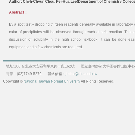
Author: Chyh-Chyun Chou, Pei-Hua Lee(Department of Chemistry College
Abstract：
By a spot test－dropping thirteen reagents generally available in laboratory o
color of precipitates will be observed through each other's reaction. This e
discussion of solubility in the high school textbook. It can be done eas
equipment and a few chemicals are required.
地址:106 台北市大安區和平東路一段162號
國立臺灣師範大學圖書館出版中心
電話：(02)7749-5279
聯絡信箱：
j.ntnu@ntnu.edu.tw
Copyright ©
National Taiwan Normal University
All Rights Reserved.