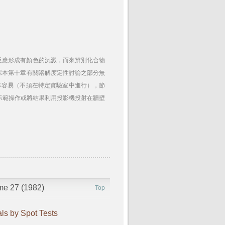
此間之反應形成有顏色的沉澱，而來辨別化合物
課本第十章有關溶解度定性討論之部分無
作容易（不須在特定實驗室中進行），節
示範操作或將結果利用投影機投射在牆壁
ume 27 (1982)
Top
ls by Spot Tests