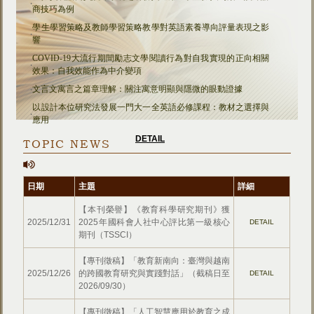
‧
商技巧為例
學生學習策略及教師學習策略教學對英語素養導向評量表現之影
‧
響
COVID-19大流行期間勵志文學閱讀行為對自我實現的正向相關
‧
效果：自我效能作為中介變項
‧
文言文寓言之篇章理解：關注寓意明顯與隱微的眼動證據
以設計本位研究法發展一門大一全英語必修課程：教材之選擇與
‧
應用
DETAIL
TOPIC NEWS
日期
主題
詳細
【本刊榮譽】《教育科學研究期刊》獲
2025/12/31
2025年國科會人社中心評比第一級核心
DETAIL
期刊（TSSCI）
【專刊徵稿】「教育新南向：臺灣與越南
2025/12/26
的跨國教育研究與實踐對話」（截稿日至
DETAIL
2026/09/30）
【專刊徵稿】「人工智慧應用於教育之成