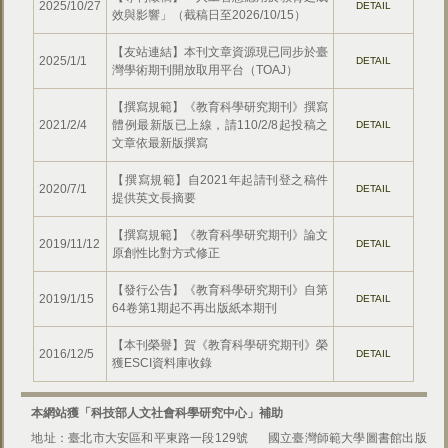
2025/10/27
DETAIL
效與影響」（截稿日至2026/10/15）
【友站連結】本刊文章資源現已同步於臺
2025/1/1
DETAIL
灣學術期刊開放取用平台（TOAJ）
【撰寫規範】《教育科學研究期刊》撰寫
2021/2/4
體例最新版已上線，請110/2/8起投稿之
DETAIL
文章依最新版撰寫
【撰寫規範】自2021年起請刊登之稿件
2020/7/1
DETAIL
提供英文長摘要
【撰寫規範】《教育科學研究期刊》論文
2019/11/12
DETAIL
原創性比對方式修正
【發行公告】《教育科學研究期刊》自第
2019/1/15
DETAIL
64卷第1期起不再出版紙本期刊
【本刊榮譽】賀《教育科學研究期刊》榮
2016/12/5
DETAIL
獲ESCI資料庫收錄
本網站獲「科技部人文社會科學研究中心」補助
地址：臺北市大安區和平東路一段129號
國立臺灣師範大學圖書館出版