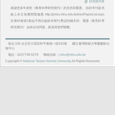
回消息列表
感謝您多年來對《教育科學研究期刊》的支持與愛護。 由於本刊提供
線上全文免費閱覽服務 http://jories.ntnu.edu.tw/jres/PaperList.aspx
自第64卷第1期起不再出版紙本期刊 懇請持續支持、愛護《教育科學
研究期刊》 如有任何問題，歡迎與我們聯繫。
地址:106 台北市大安區和平東路一段162號
國立臺灣師範大學圖書館出
版中心
電話：(02)7749-5279
聯絡信箱：
j.ntnu@ntnu.edu.tw
Copyright ©
National Taiwan Normal University
All Rights Reserved.