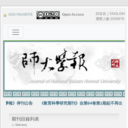
回首頁
|
ENGLISH
ADD FAVORITE
Open Access
瀏覽人數:2506976
大學報》停刊公告
《教育科學研究期刊》自第64卷第1期起不再出版
期刊目錄列表
Directory